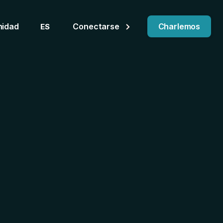
idad
Conectarse
Charlemos
ES